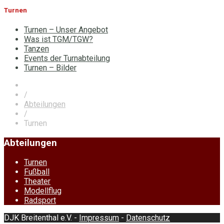
Turnen
Turnen – Unser Angebot
Was ist TGM/TGW?
Tanzen
Events der Turnabteilung
Turnen – Bilder
/
Abteilungen
/
Turnen
Abteilungen
Turnen
Fußball
Theater
Modellflug
Radsport
DJK Breitenthal e.V. -
Impressum
-
Datenschutz